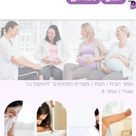
0
חופשת לידה
הריון ולידה
בית ספר להורות
חנות צעדים ראשונים
עמוד הבית
/
חנות
/
מוצרים המתויגים “תינוקות בני
שנה”
/ עמוד 4