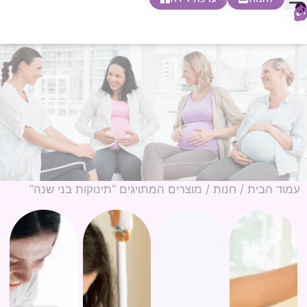
0
חופשת לידה
הריון ולידה
בית ספר להורות
חנות צעדים ראשונים
עמוד הבית
/
חנות
/ מוצרים המתויגים “תינוקות בני שנה”