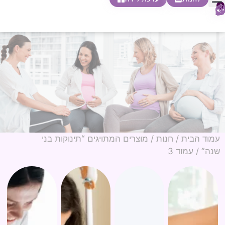
0
חופשת לידה
הריון ולידה
בית ספר להורות
חנות צעדים ראשונים
עמוד הבית
/
חנות
/
מוצרים המתויגים “תינוקות בני
שנה”
/ עמוד 3