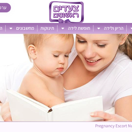
ערכ
הריון ולידה
חופשת לידה
תינוקות
מחשבונים
הט
Pregnancy Escort N