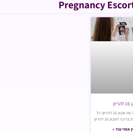
Pregnancy Escor
יון
היום את מתחילה את שבוע 16 להריון! כל
כה לשבוע 16 להריון
ן אותי עוד »