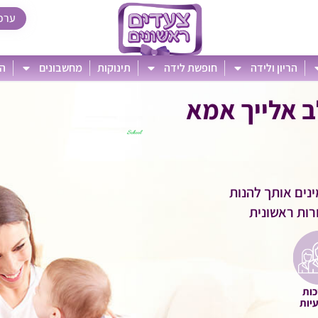
ערכ
הריון ולידה
חופשת לידה
תינוקות
מחשבונים
הט
ב אלייך אמא
ינים אותך להנות
ורות ראשונית
כות
יות