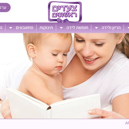
ערכ
הריון ולידה
חופשת לידה
תינוקות
מחשבונים
הט
A