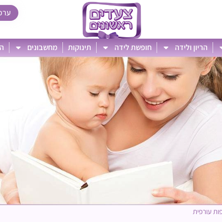
ערכ
הריון ולידה
חופשת לידה
תינוקות
מחשבונים
הט
ות עורפית