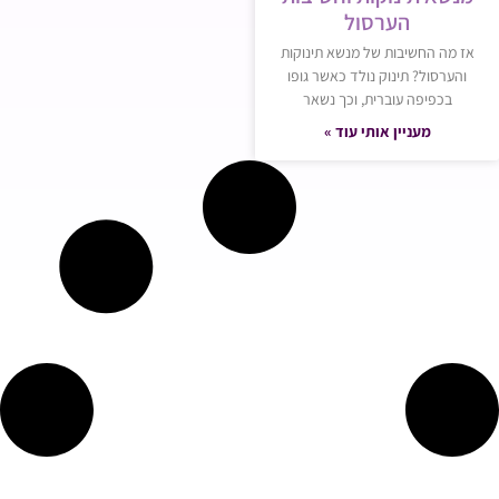
הערסול
אז מה החשיבות של מנשא תינוקות
והערסול? תינוק נולד כאשר גופו
בכפיפה עוברית, וכך נשאר
מעניין אותי עוד »