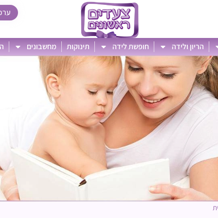
ערכ
הריון ולידה
חופשת לידה
תינוקות
מחשבונים
הט
ת