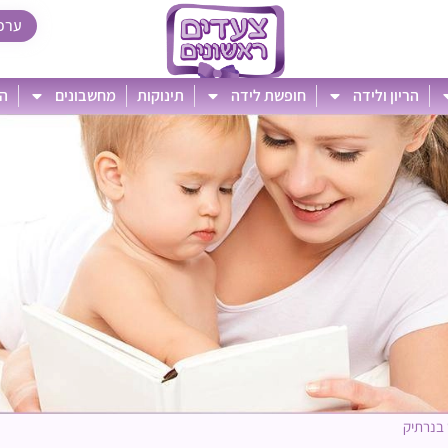
ערכ
הריון ולידה
חופשת לידה
תינוקות
מחשבונים
הט
 בנרתיק