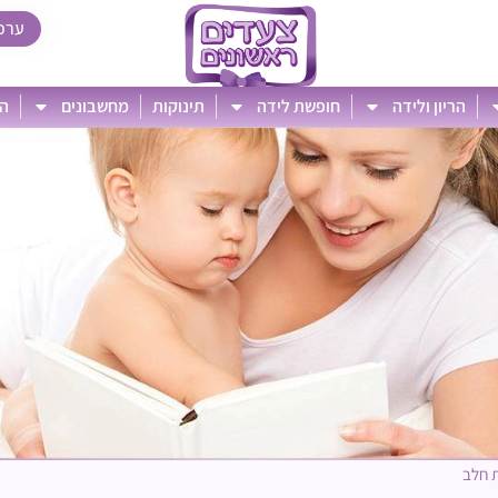
ערכ
הריון ולידה
חופשת לידה
תינוקות
מחשבונים
הט
 חלב