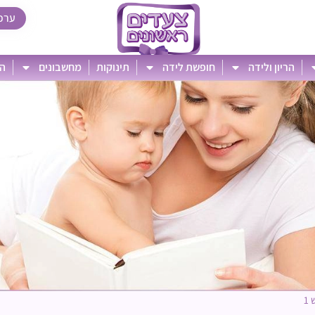
ערכ
הריון ולידה
חופשת לידה
תינוקות
מחשבונים
הט
1