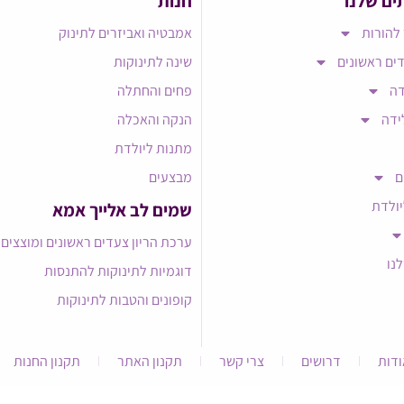
ים שלנו
חנות
להורות
אמבטיה ואביזרים לתינוק
ים ראשונים
שינה לתינוקות
דה
פחים והחתלה
ידה
הנקה והאכלה
מתנות ליולדת
ם
מבצעים
יולדת
שמים לב אלייך אמא​
ערכת הריון צעדים ראשונים ומוצצים
לנו
דוגמיות לתינוקות להתנסות
קופונים והטבות לתינוקות
ודות
דרושים
צרי קשר
תקנון האתר
תקנון החנות