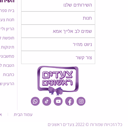
השירות
השירותים שלנו
בית ספר 
חנות
חנות צעד
הריון ולי
שמים לב אלייך אמא​​
חופשת ל
ניווט מהיר
תינוקות
מחשבוני
צור קשר
הטבות ל
כתבות
הרעיון ש
עמוד הבית
א
כל הזכויות שמורות © 2022 צעדים ראשונים