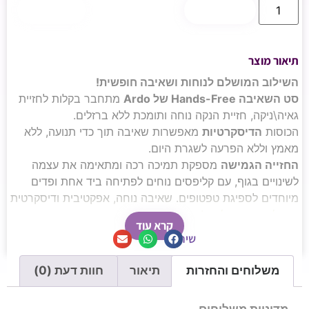
הוספה לסל
קנה עכשיו
תיאור מוצר
השילוב המושלם לנוחות ושאיבה חופשית!
סט השאיבה Hands-Free של Ardo
מתחבר בקלות לחזיית
גאיה\ניקה, חזיית הנקה נוחה ותומכת ללא ברזלים.
הכוסות
הדיסקרטיות
מאפשרות שאיבה תוך כדי תנועה, ללא
מאמץ וללא הפרעה לשגרת היום.
החזייה הגמישה
מספקת תמיכה רכה ומתאימה את עצמה
לשינויים בגוף, עם קליפסים נוחים לפתיחה ביד אחת ופדים
מיוחדים לספיגת טפטופים. שאיבה נוחה, אפקטיבית ודיסקרטית
–
בכל מקום ובכל זמן!
קרא עוד
שיתוף
משלוחים והחזרות
תיאור
חוות דעת (0)
מדיניות משלוחים