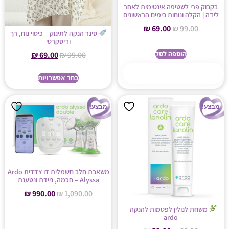
בקבוק פרי לשטיפה אינטימית לאחר
לידה | הקלה ונוחות בימים הראשונים
₪
69.00
₪
99.00
סינר הנקה לתינוק – כיסוי נוח, רך
ודיסקרטי
הוספה לסל
₪
69.00
₪
99.00
קנה עכשיו
בחר אפשרויות
מבצע!
מבצע!
משאבת חלב חשמלית דו צדדית Ardo
Alyssa – חכמה, ניידת ונטענת
₪
990.00
₪
1,090.00
משחת לנולין לפטמות להנקה –
ardo