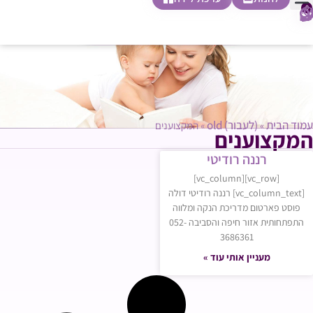
0
חופשת לידה
הריון ולידה
בית ספר להורות
חנות צעדים ראשונים
עמוד הבית
(לעבור) old
»
»
המקצוענים
המקצוענים
רננה רודיטי
[vc_row][vc_column]
[vc_column_text] רננה רודיטי דולה
פוסט פארטום מדריכת הנקה ומלווה
התפתחותית אזור חיפה והסביבה 052-
3686361
מעניין אותי עוד »