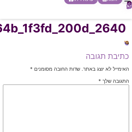
0
חופשת לידה
הריון ולידה
בית ספר להורות
חנות צעדים ראשונים
64b_1f3fd_200d_2640
כתיבת תגובה
האימייל לא יוצג באתר.
שדות החובה מסומנים
*
התגובה שלך
*