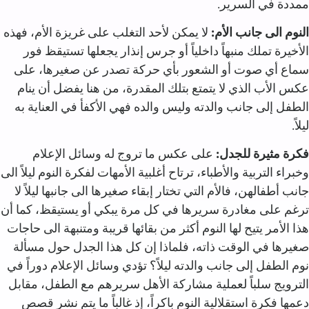
ممددة في السرير.‏
النوم الى جانب الأم:
لا يمكن لأحد التغلب على غريزة الأم، فهذه
الأخيرة تملك منبهاً داخلياً أو جرس إنذار يجعلها تستيقظ فور
سماع أي صوت أو الشعور بأي حركة تصدر عن صغيرها، على
عكس الأب الذي لا يتمتع بتلك المقدرة، من هنا يفضل أن ينام
الطفل إلى جانب والدته وليس والده فهي الأكفأ في العناية به
ليلاً.‏
فكرة مثيرة للجدل:
على عكس ما تروج له وسائل الإعلام
وخبراء التربية والأطباء، ترتاح أغلبية الأمهات لفكرة النوم ليلاً الى
جانب أطفالهن، فالأم التي تختار إبقاء صغيرها الى جانبها ليلاً لا
ترغم على مغادرة سريرها في كل مرة يبكي أو يستيقظ، كما أن
هذا الأمر يتيح لها النوم أكثر من بقائها قريبة ومتنبهة الى حاجات
صغيرها في الوقت ذاته، فلماذا إن كل هذا الجدل حول مسألة
نوم الطفل إلى جانب والدته ليلاً؟ تؤدي وسائل الإعلام دوراً في
الترويج سلباً لعملية مشاركة الأهل سريرهم مع الطفل، مقابل
دعمها فكرة استقلالية النوم باكراً، إذ غالباً ما يتم نشر قصص