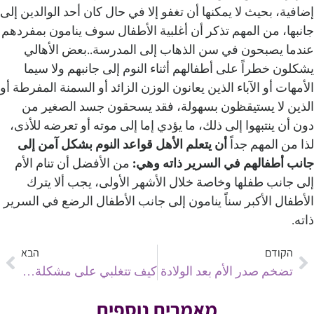
إضافية، بحيث لا يمكنها أن تغفو إلا في حال كان أحد الوالدين إلى
جانبها، من المهم تذكر أن أغلبية الأطفال سوف ينامون بمفردهم
عندما يصبحون في سن الذهاب إلى المدرسة..بعض الأهالي
يشكلون خطراً على أطفالهم أثناء النوم إلى جانبهم ولا سيما
الأمهات أو الآباء الذين يعانون الوزن الزائد أو السمنة المفرطة أو
الذين لا يستيقظون بسهولة، فقد يسحقون جسد الصغير من
دون أن ينتبهوا إلى ذلك، ما يؤدي إما إلى موته أو تعرضه للأذى،
لذا من المهم جداً
أن يتعلم الأهل قواعد النوم بشكل آمن إلى
جانب أطفالهم في السرير ذاته وهي:
من الأفضل أن تنام الأم
إلى جانب طفلها وخاصة خلال الأشهر الأولى، يجب ألا يترك
الأطفال الأكبر سناً ينامون إلى جانب الأطفال الرضع في السرير
ذاته.‏
הקודם
הבא
تضخم صدر الأم بعد الولادة
كيف تتغلبي على مشكلة الرضاعة بعد العودة الى العمل؟
מאמרים נוספים