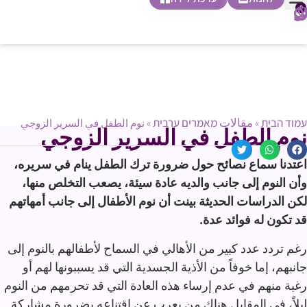
0
חופשת לידה
הריון ולידה
בית ספר להורות
חנות צעדים ראשונים
עמוד הבית
مقالات מאמרים ערבית
»
»
نوم الطفل في السرير الزوجي
نوم الطفل في السرير الزوجي
اعتدنا سماع نصائح حول ضرورة ترك الطفل ينام في سريره،
وأن النوم إلى جانب والديه عادة سيئة، يصعب التخلص منها،
لكن الدراسات الحديثة بينت أن نوم الأطفال إلى جانب أمهاتهم
قد تكون له فوائد عدة
.
رغم تردد عدد كبير من الأهالي في السماح لأطفالهم بالنوم إلى
جانبهم، إما خوفاً من الأذية الجسدية التي قد يسببونها لهم أو
رغبة منهم في عدم إرساء هذه العادة التي قد تحرمهم من النوم
ليلاً، في المقابل هناك من يعرب عن اقتناعه بضرورة مشاركة