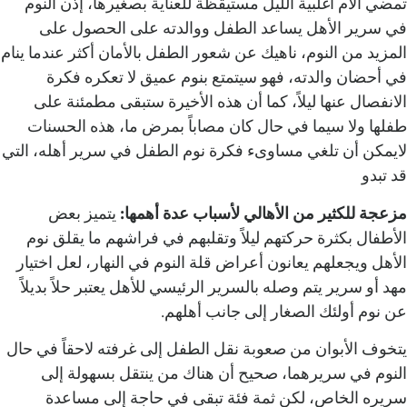
تمضي الأم أغلبية الليل مستيقظة للعناية بصغيرها، إذن النوم
في سرير الأهل يساعد الطفل ووالدته على الحصول على
المزيد من النوم، ناهيك عن شعور الطفل بالأمان أكثر عندما ينام
في أحضان والدته، فهو سيتمتع بنوم عميق لا تعكره فكرة
الانفصال عنها ليلاً، كما أن هذه الأخيرة ستبقى مطمئنة على
طفلها ولا سيما في حال كان مصاباً بمرض ما، هذه الحسنات
لايمكن أن تلغي مساوىء فكرة نوم الطفل في سرير أهله، التي
قد تبدو
مزعجة للكثير من الأهالي لأسباب عدة أهمها:
يتميز بعض
الأطفال بكثرة حركتهم ليلاً وتقلبهم في فراشهم ما يقلق نوم
الأهل ويجعلهم يعانون أعراض قلة النوم في النهار، لعل اختيار
مهد أو سرير يتم وصله بالسرير الرئيسي للأهل يعتبر حلاً بديلاً
عن نوم أولئك الصغار إلى جانب أهلهم.
يتخوف الأبوان من صعوبة نقل الطفل إلى غرفته لاحقاً في حال
النوم في سريرهما، صحيح أن هناك من ينتقل بسهولة إلى
سريره الخاص، لكن ثمة فئة تبقى في حاجة إلى مساعدة