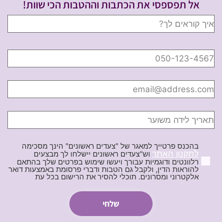
אל תפספסי את הכתבות וההטבות הכי שוות!
בהכנס פרטייך למאגר של "צעדים ראשונים" הינך מסכימה
לתקנון האתר
וש"צעדים ראשונים יישלחו לך מבצעים
רלוונטים ודוגמיות עבורך ויעשו שימוש בפרטים שלך בהתאם
להוראות הדין, ולקבל גם הטבות ודברי פרסומת באמצעות דואר
אלקטרוני ומסרונים. תוכלי להסיר את הרישום בכל עת