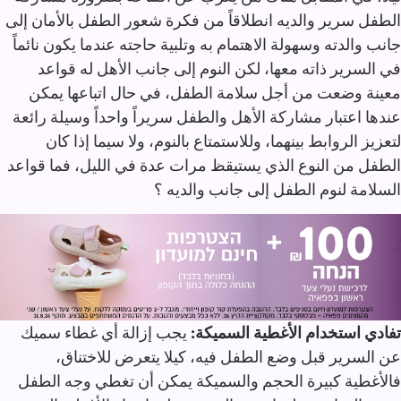
الطفل سرير والديه انطلاقاً من فكرة شعور الطفل بالأمان إلى
جانب والدته وسهولة الاهتمام به وتلبية حاجته عندما يكون نائماً
في السرير ذاته معها، لكن النوم إلى جانب الأهل له قواعد
معينة وضعت من أجل سلامة الطفل، في حال اتباعها يمكن
عندها اعتبار مشاركة الأهل والطفل سريراً واحداً وسيلة رائعة
لتعزيز الروابط بينهما، وللاستمتاع بالنوم، ولا سيما إذا كان
الطفل من النوع الذي يستيقظ مرات عدة في الليل، فما قواعد
السلامة لنوم الطفل إلى جانب والديه ؟‏
تفادي استخدام الأغطية السميكة:
يجب إزالة أي غطاء سميك
عن السرير قبل وضع الطفل فيه، كيلا يتعرض للاختناق،
فالأغطية كبيرة الحجم والسميكة يمكن أن تغطي وجه الطفل