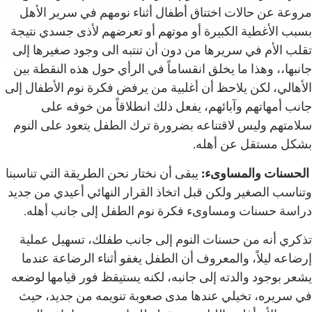
مروعة عن حالات اختناق أطفال أثناء نومهم في سرير الأهل
بسبب الأغطية الكبيرة أو موتهم أو تعرضهم لأذى جسدي نتيجة
تقلب الأم في سريرها من دون أن تنتبه الى وجود صغيرها إلى
جانبها،، وهذا ما يخلق انقساماً في الرأي حول هذه النقطة بين
الأهالي، لكن يلاحظ أن أغلبية من يرفض فكرة نوم الأطفال إلى
جانب أمهاتهم وآبائهم، يفعل ذلك انطلاقاً من خوفه على
سلامتهم وليس لاقتناعه بضرورة ترك الطفل يتعود على النوم
بشكل مستقل عن أهله.‏
الحسنات والمساوىء:
يبقى أن نختار نحن الطريقة التي تناسبنا
وتناسب الصغير ولكن قبل اتخاذ القرار النهائي أعيدي من جديد
دراسة حسنات ومساوىء فكرة نوم الطفل إلى جانب أهله.‏
تذكري أنه من حسنات النوم إلى جانب طفلك، تسهيل عملية
إرضاعه ليلاً، والمعروف أن الطفل يغفو أثناء الرضاعة عندما
يشعر بوجود والدته إلى جانبه، لكنه يستيقظ فور قيامها لوضعه
في سريره، تخيلي عندها مدى صعوبة تنويمه من جديد، حيث