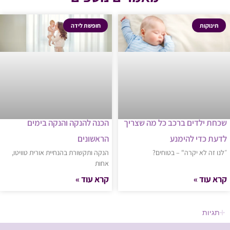
תינוקות
חופשת לידה
שכחת ילדים ברכב כל מה שצריך
הכנה להנקה והנקה בימים
לדעת כדי להימנע
הראשונים
״לנו זה לא יקרה" – בטוחים?
הנקה ותקשורת בהנחיית אורית טוויטו,
אחות
קרא עוד »
קרא עוד »
תגיות