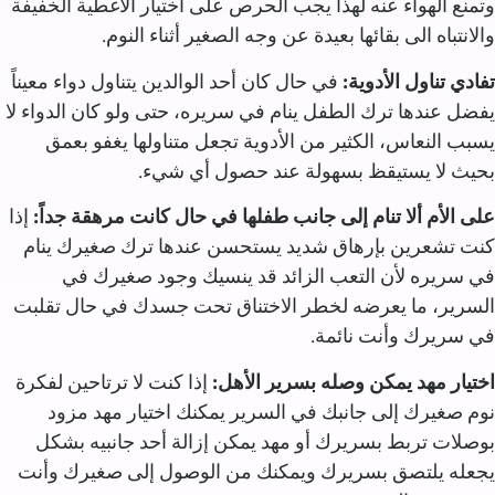
وتمنع الهواء عنه لهذا يجب الحرص على اختيار الأغطية الخفيفة
والانتباه الى بقائها بعيدة عن وجه الصغير أثناء النوم.‏
تفادي تناول الأدوية:
في حال كان أحد الوالدين يتناول دواء معيناً
يفضل عندها ترك الطفل ينام في سريره، حتى ولو كان الدواء لا
يسبب النعاس، الكثير من الأدوية تجعل متناولها يغفو بعمق
بحيث لا يستيقظ بسهولة عند حصول أي شيء.‏
على الأم ألا تنام إلى جانب طفلها في حال كانت مرهقة جداً:
إذا
كنت تشعرين بإرهاق شديد يستحسن عندها ترك صغيرك ينام
في سريره لأن التعب الزائد قد ينسيك وجود صغيرك في
السرير، ما يعرضه لخطر الاختناق تحت جسدك في حال تقلبت
في سريرك وأنت نائمة.‏
اختيار مهد يمكن وصله بسرير الأهل:
إذا كنت لا ترتاحين لفكرة
نوم صغيرك إلى جانبك في السرير يمكنك اختيار مهد مزود
بوصلات تربط بسريرك أو مهد يمكن إزالة أحد جانبيه بشكل
يجعله يلتصق بسريرك ويمكنك من الوصول إلى صغيرك وأنت