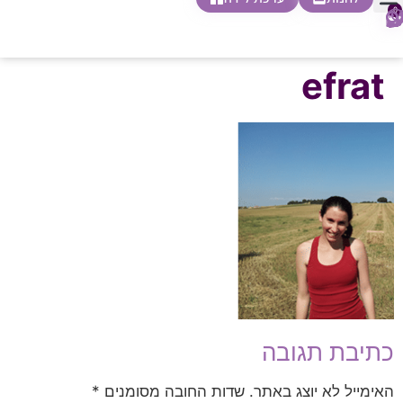
0
חופשת לידה
הריון ולידה
בית ספר להורות
חנות צעדים ראשונים
efrat
כתיבת תגובה
האימייל לא יוצג באתר.
שדות החובה מסומנים
*