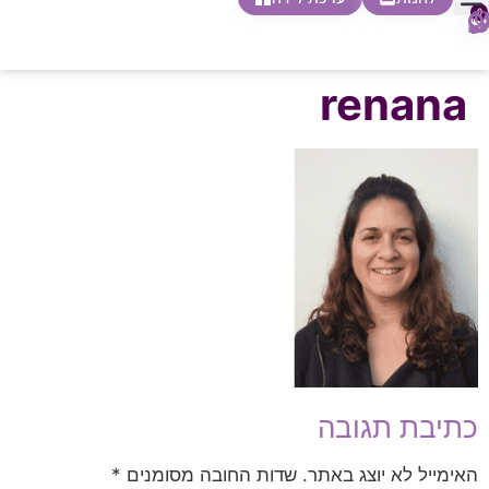
0
חופשת לידה
הריון ולידה
בית ספר להורות
חנות צעדים ראשונים
renana
כתיבת תגובה
האימייל לא יוצג באתר.
שדות החובה מסומנים
*