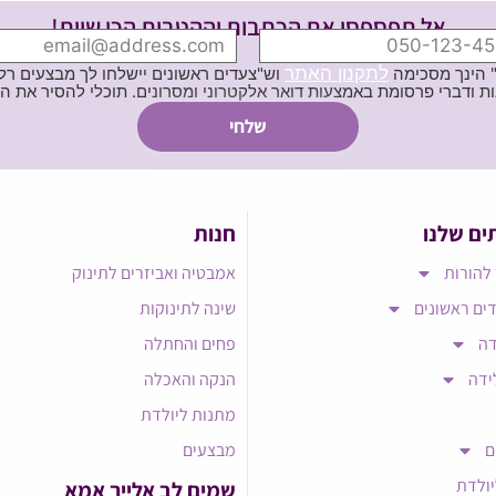
אל תפספסי את הכתבות וההטבות הכי שוות!
לתקנון האתר
" הינך מסכימה
וש"צעדים ראשונים יישלחו לך מבצעים רלוו
ת באמצעות דואר אלקטרוני ומסרונים. תוכלי להסיר את הרישום בכל עת
ים שלנו
חנות
להורות
אמבטיה ואביזרים לתינוק
ים ראשונים
שינה לתינוקות
דה
פחים והחתלה
ידה
הנקה והאכלה
מתנות ליולדת
ם
מבצעים
יולדת
שמים לב אלייך אמא​