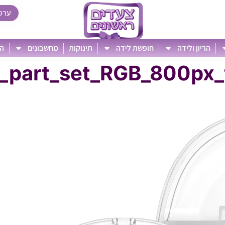
ערכ
הריון ולידה
חופשת לידה
תינוקות
מחשבונים
הט