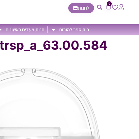
0
לחנות
בית ספר להורות
חנות צעדים ראשונים
63.00.584_ado_melia_spare_part_set_RGB_800px_trsp_a