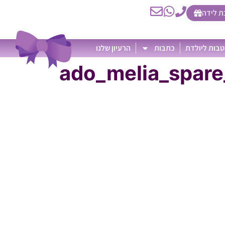
ת לידה
בות ליולדת
כתבות
הרעיון שלנו