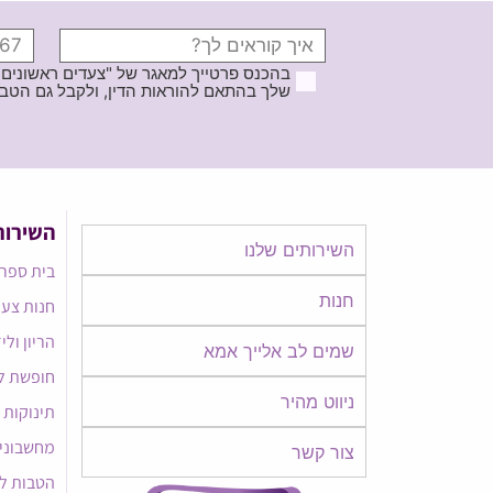
בהכנס פרטייך למאגר של "צעדים ראשונים
שלך בהתאם להוראות הדין, ולקבל גם הטבות ודברי פרסומ
השירות
השירותים שלנו
בית ספר 
חנות
חנות צעד
הריון ולי
שמים לב אלייך אמא​​
חופשת ל
ניווט מהיר
תינוקות
מחשבוני
צור קשר
הטבות ל