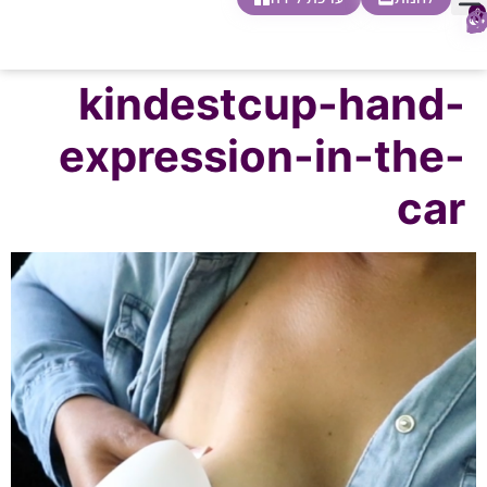
0
חופשת לידה
הריון ולידה
בית ספר להורות
חנות צעדים ראשונים
kindestcup-hand-
expression-in-the-
car