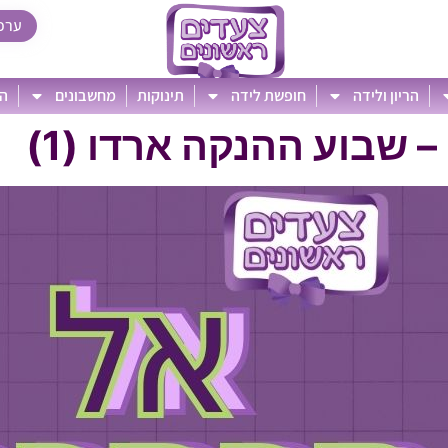
ערכ
הריון ולידה
חופשת לידה
תינוקות
מחשבונים
הט
שבוע ההנקה ארדו (1)