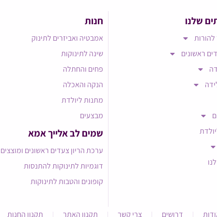
ים שלנו
חנות
להורות
אמבטיה ואביזרים לתינוק
ים ראשונים
שינה לתינוקות
דה
פחים והחתלה
ידה
הנקה והאכלה
מתנות ליולדת
ם
מבצעים
יולדת
שמים לב אלייך אמא​
ערכת הריון צעדים ראשונים ומוצצים
לנו
דוגמיות לתינוקות להתנסות
קופונים והטבות לתינוקות
ודות
דרושים
צרי קשר
תקנון האתר
תקנון החנות