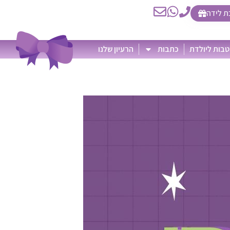
ת לידה
בות ליולדת
כתבות
הרעיון שלנו