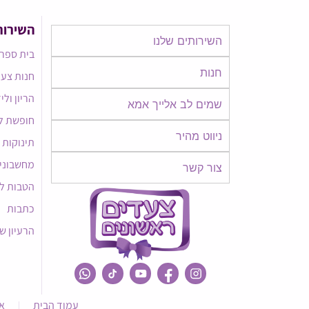
השירות
השירותים שלנו
בית ספר 
חנות
חנות צעד
הריון ולי
שמים לב אלייך אמא​​
חופשת ל
ניווט מהיר
תינוקות
מחשבוני
צור קשר
הטבות ל
כתבות
הרעיון ש
עמוד הבית
א