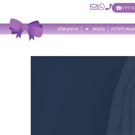
ת לידה
בות ליולדת
כתבות
הרעיון שלנו