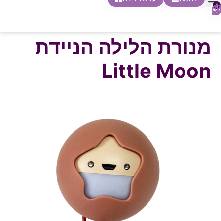
0
חופשת לידה
הריון ולידה
בית ספר להורות
חנות צעדים ראשונים
מנורת הלילה הניידת
Little Moon