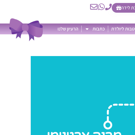
ת לידה
בות ליולדת
כתבות
הרעיון שלנו