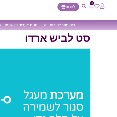
0
לחנות
בית ספר להורות
חנות צעדים ראשונים
סט לביש ארדו