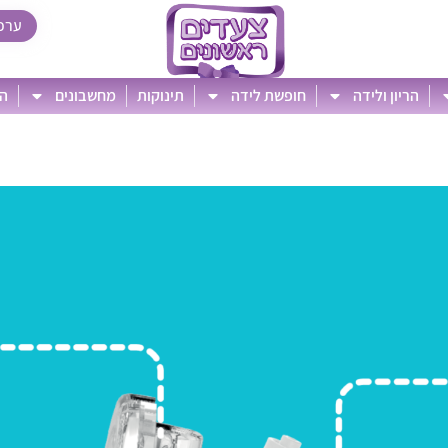
ערכ
הריון ולידה
חופשת לידה
תינוקות
מחשבונים
הט