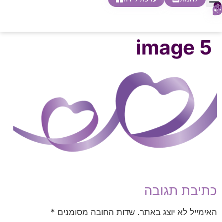
0
חופשת לידה
הריון ולידה
בית ספר להורות
חנות צעדים ראשונים
image 5
כתיבת תגובה
האימייל לא יוצג באתר.
שדות החובה מסומנים
*