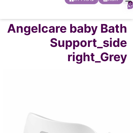
0
חופשת לידה
הריון ולידה
בית ספר להורות
חנות צעדים ראשונים
Angelcare baby Bath
Support_side
right_Grey