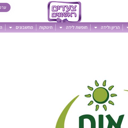
ערכ
הריון ולידה
חופשת לידה
תינוקות
מחשבונים
הט