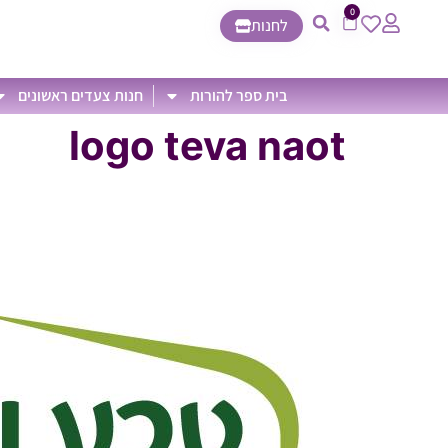
0
לחנות
בית ספר להורות
חנות צעדים ראשונים
logo teva naot