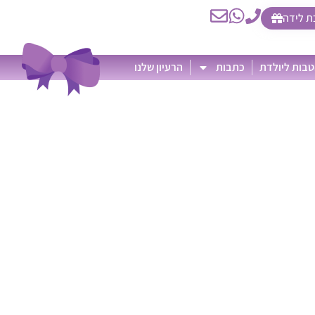
ת לידה
בות ליולדת
כתבות
הרעיון שלנו