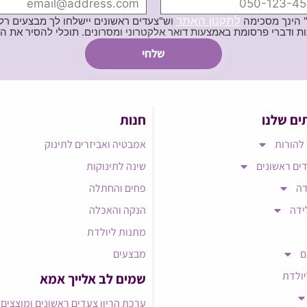
לתקנון האתר
" הינך מסכימה
וש"צעדים ראשונים יישלחו לך מבצעים רלוו
ת באמצעות דואר אלקטרוני ומסרונים. תוכלי להסיר את הרישום בכל עת
ים שלנו
חנות
להורות
אמבטיה ואביזרים לתינוק
ים ראשונים
שינה לתינוקות
דה
פחים והחתלה
ידה
הנקה והאכלה
מתנות ליולדת
ם
מבצעים
יולדת
שמים לב אלייך אמא​
ערכת הריון צעדים ראשונים ומוצצים