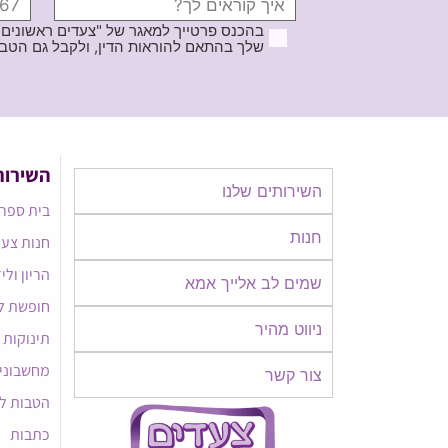
בהכנס פרטייך למאגר של "צעדים ראשונים
שלך בהתאם להוראות הדין, ולקבל גם הטבות ודברי פרסומ
השירות
השירותים שלנו
בית ספר 
חנות
חנות צעד
הריון ולי
שמים לב אלייך אמא​​
חופשת ל
ניווט מהיר
תינוקות
מחשבוני
צור קשר
הטבות ל
כתבות