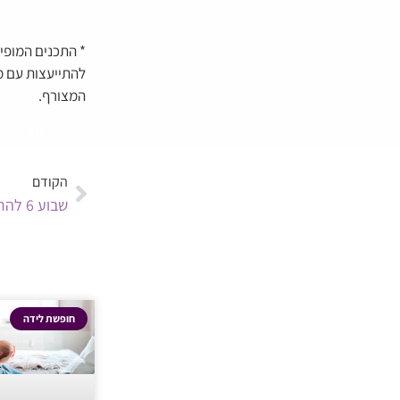
rayon4u.co.il
* התכנים המופיע
להתייעצות עם מ
המצורף.
תקראי עוד על ה
הקודם
שבוע 6 להריון
חופשת לידה