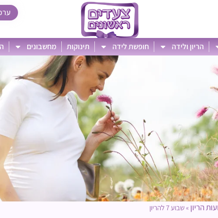
ערכ
הריון ולידה
חופשת לידה
תינוקות
מחשבונים
הט
ות הריון
»
שבוע 7 להריון