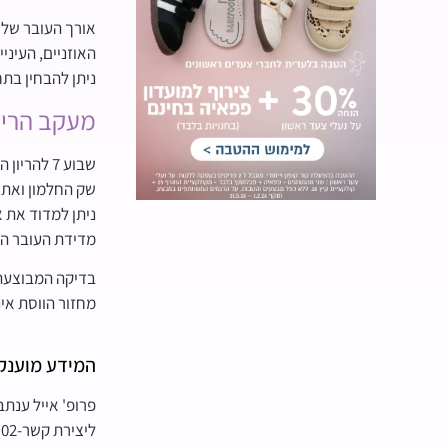
אורך העובר שלך הוא כ-
האוזניים, העיני
ניתן להבחין בתח
מעקב הריון
שבוע 7 לה
שק החלמון ואת 
ניתן למדוד את א
מדידת העובר המתבצעת בשבועות 7-14 הינה של 
בדיקה המבוצעת ב
מחזור הווסת אינ
המידע מוענק
פרופ' אייל ענתב
ליצירת קשר-08-6348808,054-8002102