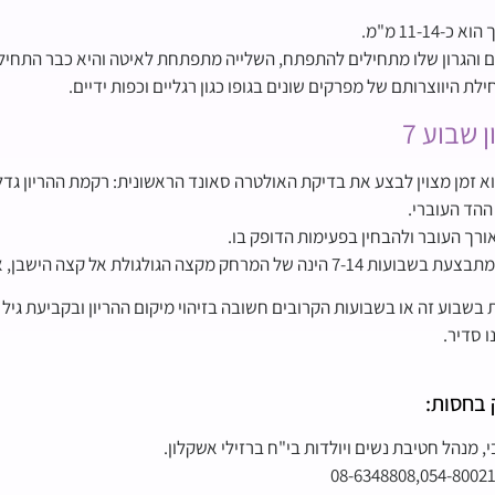
11-14 מ"מ.
ים והגרון שלו מתחילים להתפתח, השלייה מתפתחת לאיטה והיא כבר התחילה 
ילת היווצרותם של מפרקים שונים בגופו כגון רגליים וכפות ידיים.
 שבוע 7
ריון הוא זמן מצוין לבצע את בדיקת האולטרה סאונד הראשונית: רקמת ההריון גד
ההד העוברי.
ורך העובר ולהבחין בפעימות הדופק בו.
המרחק מקצה הגולגולת אל קצה הישבן, אורך המכונה CRL.
שבוע זה או בשבועות הקרובים חשובה בזיהוי מיקום ההריון ובקביעת גיל 
ו סדיר.
 בחסות:
י, מנהל חטיבת נשים ויולדות בי"ח ברזילי אשקלון.