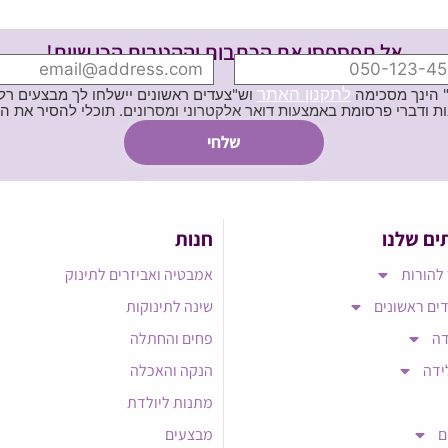
אל תפספסי את הכתבות וההטבות הכי שוות!
לתקנון האתר
" הינך מסכימה
וש"צעדים ראשונים יישלחו לך מבצעים רלוו
ת באמצעות דואר אלקטרוני ומסרונים. תוכלי להסיר את הרישום בכל עת
ים שלנו
חנות
להורות
אמבטיה ואביזרים לתינוק
ים ראשונים
שינה לתינוקות
דה
פחים והחתלה
ידה
הנקה והאכלה
מתנות ליולדת
ם
מבצעים