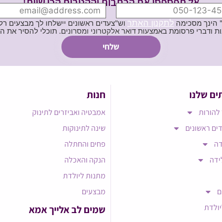
אל תפספסי את הכתבות וההטבות הכי שוות!
לתקנון האתר
" הינך מסכימה
וש"צעדים ראשונים יישלחו לך מבצעים רלוו
ת באמצעות דואר אלקטרוני ומסרונים. תוכלי להסיר את הרישום בכל עת
ים שלנו
חנות
להורות
אמבטיה ואביזרים לתינוק
ים ראשונים
שינה לתינוקות
דה
פחים והחתלה
ידה
הנקה והאכלה
מתנות ליולדת
ם
מבצעים
יולדת
שמים לב אלייך אמא​