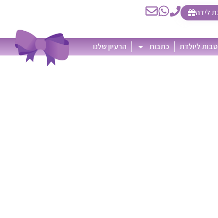
ת לידה
בות ליולדת
כתבות
הרעיון שלנו