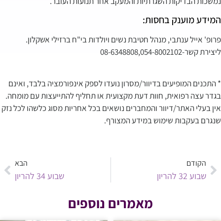
נמשכות הבדיקות השגרתיות והמעקב אחר תנועות העובר.
המידע מוענק בחסות:
פרופ' אייל ענתבי, מנהל חטיבת נשים ויולדות בי"ח ברזילי אשקלון.
ליצירת קשר-08-6348808,054-8002102
www.herayon4u.co.il
* התכנים המופיעים בדיוור/מסרון נועדו לספק אינפורמציה בלבד, ואינם
בגדר עצה רפואית, חוות דעת מקצועית או תחליף להתייעצות עם מומחה.
אין בעלי האתר/דיוור והמחברים נושאים בכל אחריות מסוג כלשהו לכל נזק
שנגרם בעקבות שימוש במידע המצורף.
תקראי עוד על ההריון שלך…
הקודם
הבא
שבוע 32 להריון
שבוע 34 להריון
מאמרים נוספים