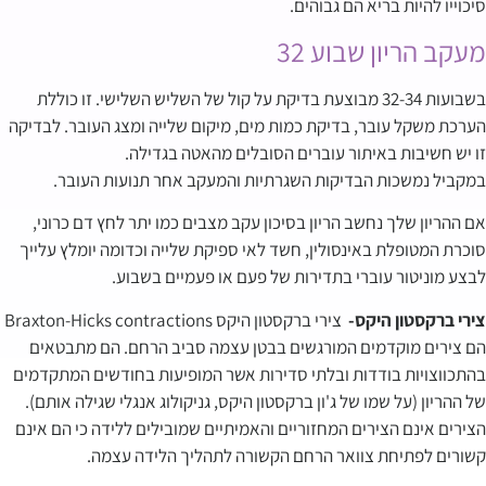
סיכוייו להיות בריא הם גבוהים.
מעקב הריון שבוע 32
בשבועות 32-34 מבוצעת בדיקת על קול של השליש השלישי. זו כוללת
הערכת משקל עובר, בדיקת כמות מים, מיקום שלייה ומצג העובר. לבדיקה
זו יש חשיבות באיתור עוברים הסובלים מהאטה בגדילה.
במקביל נמשכות הבדיקות השגרתיות והמעקב אחר תנועות העובר.
אם ההריון שלך נחשב הריון בסיכון עקב מצבים כמו יתר לחץ דם כרוני,
סוכרת המטופלת באינסולין, חשד לאי ספיקת שלייה וכדומה יומלץ עלייך
לבצע מוניטור עוברי בתדירות של פעם או פעמיים בשבוע.
צירי ברקסטון היקס-
צירי ברקסטון היקס Braxton-Hicks contractions
הם צירים מוקדמים המורגשים בבטן עצמה סביב הרחם. הם מתבטאים
בהתכווצויות בודדות ובלתי סדירות אשר המופיעות בחודשים המתקדמים
של ההריון (על שמו של ג'ון ברקסטון היקס, גניקולוג אנגלי שגילה אותם).
הצירים אינם הצירים המחזוריים והאמיתיים שמובילים ללידה כי הם אינם
קשורים לפתיחת צוואר הרחם הקשורה לתהליך הלידה עצמה.