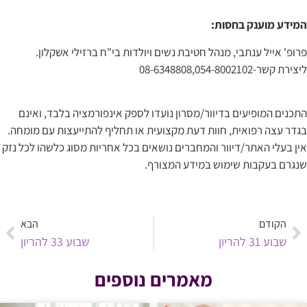
המידע מוענק בחסות:
פרופ' אייל ענתבי, מנהל חטיבת נשים ויולדות בי"ח ברזילי אשקלון.
ליצירת קשר-08-6348808,054-8002102
www.herayon4u.co.il
התכנים המופיעים בדיוור/מסרון נועדו לספק אינפורמציה בלבד, ואינם
בגדר עצה רפואית, חוות דעת מקצועית או תחליף להתייעצות עם מומחה.
אין בעלי האתר/דיוור והמחברים נושאים בכל אחריות מסוג כלשהו לכל נזק
שנגרם בעקבות שימוש במידע המצורף.
תקראי עוד על ההריון שלך…
הקודם
הבא
שבוע 31 להריון
שבוע 33 להריון
מאמרים נוספים