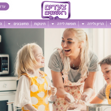
ערכ
הריון ולידה
חופשת לידה
תינוקות
מחשבונים
הט