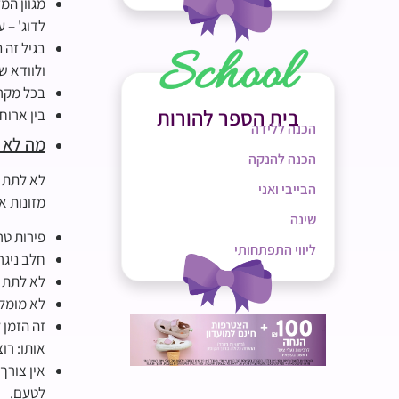
מגוון המ
לדוג' – 
בגיל זה נ
ולוודא ש
בכל מקרה
בית הספר להורות
בין ארוח
הכנה ללידה
מה לא נ
הכנה להנקה
לא לתת ל
הבייבי ואני
מזונות א
שינה
פירות טרו
ליווי התפתחותי
חלב ניגר
לא לתת ס
לא מומלץ
זה הזמן 
אותו: רו
אין צורך
לטעם.