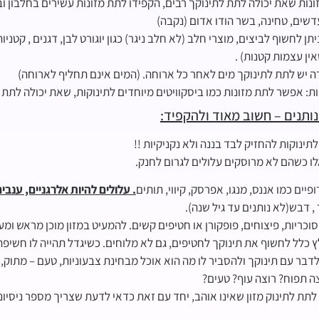
זונות שאת יכולה לתת לתינוקך רבים, הקפידו לתת מזונות עשירים בחלבון ו
עדשים, טחינה, בשר הודו אדום (נקבה)
יתן לחשוף לביצים, מוצרי חלב (לא חלב ניגר) כגון יוגורט לבן, דגנים , קטני
אין עצמות קטנות) .
 יש לתת לתינוקך מים לאחר כל ארוחה. (המים אינם תחליף לארוחה)
ות: אפשר לתת מזונות כמו ביסקוויטים מיוחדים לתינוקות, שאת יכולה לתת 
ותנים – חשוב מאוד ולהקפיד:
תינוקות להחזיק לבד בננה ולא נקניקיות !!
לו כשהם לא מרוסקים עלולים לגרום לחנק.
פיים כמו אננס, מנגו, אפרסק, קיווי, תותים
. עלולים להיות אלרגניים, ענבי
 , דבש(לא נותנים עד גיל שנה).
וכריות, פיצוחים, פופקורן או חטיפים קשים. להמעיט במזון מוכן מראש ומע
 כלל לחשוף את תינוקך לחטיפים, גם לא מלוחים. כשיגדל תהייה לו חשיפה ד
לדבר עם תינוקך ולהסביר לו מה הוא אוכל מבחינת צבעוניות, טעם – מתוק,
צה תפוח? רוצה עוף? טעים?
 לתת לתינוק מזון שאינו אוהב, יחד עם זאת כדאי לדעת שצריך מספר ניסיונ