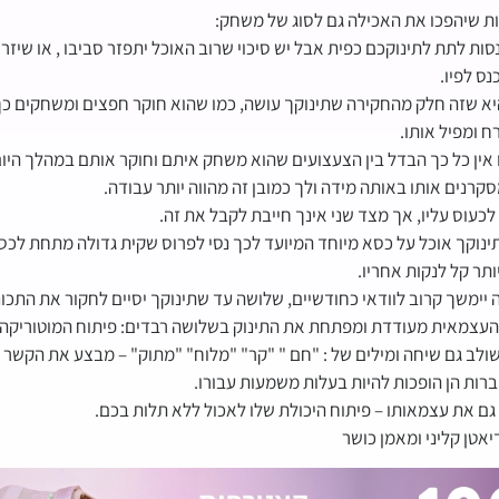
ות שיהפכו את האכילה גם לסוג של משחק:
ות לתת לתינוקכם כפית אבל יש סיכוי שרוב האוכל יתפזר סביבו , או שיזרו
נס לפיו.
א שזה חלק מהחקירה שתינוקך עושה, כמו שהוא חוקר חפצים ומשחקים כך
ח ומפיל אותו.
אין כל כך הבדל בין הצעצועים שהוא משחק איתם וחוקר אותם במהלך היום 
קרנים אותו באותה מידה ולך כמובן זה מהווה יותר עבודה.
 לכעוס עליו, אך מצד שני אינך חייבת לקבל את זה.
ינוקך אוכל על כסא מיוחד המיועד לכך נסי לפרוס שקית גדולה מתחת לכסא 
ותר קל לנקות אחריו.
יימשך קרוב לוודאי כחודשיים, שלושה עד שתינוקך יסיים לחקור את התכונות
עצמאית מעודדת ומפתחת את התינוק בשלושה רבדים: פיתוח המוטוריקה ה
לב גם שיחה ומילים של : "חם " "קר" "מלוח" "מתוק" – מבצע את הקשר ב
ות הן הופכות להיות בעלות משמעות עבורו.
 גם את עצמאותו – פיתוח היכולת שלו לאכול ללא תלות בכם.
יאטן קליני ומאמן כושר