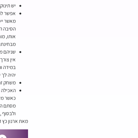
יש תינוק
אפשר לנס
מאשר ייכ
הסיבה הי
אותו, מור
מבחינתו 
שניהם מס
אין צורך
במידה ות
יהיה לך י
משחק זה 
האכילה ה
כאשר משו
מסתם הבר
ולבסוף ,
מאת ארנון כץ ד