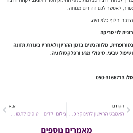
אוויר, לאפשר לכם ההורים מנוחה .
הדבר יחלוף כלא היה.
רונית לוי סריקה
נטורופתית, מלווה נשים בזמן ההריון ולאחריו בעזרת תזונה
וטיפול טבעי. טיפולי מגע ורפלקסולוגיה.
ro
*******
@
***
il.com
טל: 050-3166713
הקודם
הבא
האמבט הראשון לתינוק? כל מה שצריך לדעת
צילום ילדים – טיפים לתמונות יפות
מאמרים נוספים