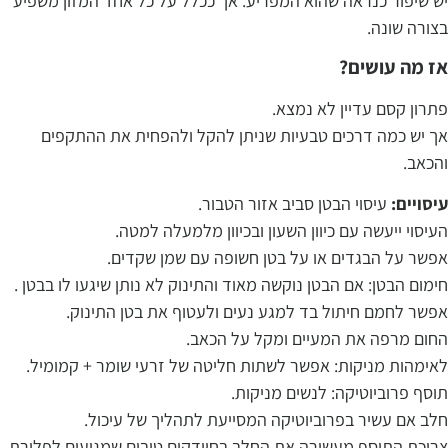
יש שיפור כנראה שהוא המפריע. אך ככלל על כל אחד המזון משפיע
בצורה שונה.
אז מה עושים?
פתרון קסם עדיין לא נמצא.
אך יש כמה דרכים טבעיות שניתן להקל ולהפחית את ההתקפים
והכאב.
עיסויים:
עיסוי הבטן סביב אזור הטבור.
העיסוי ייעשה עם כיוון השעון ובכיוון מלמעלה למטה.
אפשר על הבגדים או על בטן חשופה עם שמן שקדים.
חימום הבטן: אם הבטן נוקשה מאוד והתינוק לא נותן שיגעו לו בבטן .
אפשר לחמם חיתול בד למגע נעים ולעטוף את בטן התינוק.
החום מרפה את המעיים ומקל על הכאב.
לאימהות מניקות: אפשר לשתות חליטה של זרעי שומר + קמומיל.
תוסף פרוביוטיקה: לנשים מניקות.
חלב אם עשיר בפרוביוטיקה המסייעת לתהליך של עיכול.
צריכת התוסף מעשירה את החלב בחיידקים טובים שמגיעים לפלורת