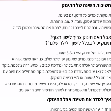
חשיבות השינה של התינוק
תינוקות לומדים כל הזמן, גם בשינה.
המוח שלהם עסוק, עובד, קשוב, מתפתח.
השינה עוזרת להם לייצב זכרונות, לפתח את החשיבה וכמובן לגדול.
אבל האם תינוק צריך לישון רצוף?
תינוק יכול בכלל לישון "לילה שלם"?
שנת לילה של תינוק היא כ-5-6 שעות.
אז אם כבר כשאומרים שתינוק ישן לילה שלם, כניראה שהוא או היא
מתעוררים להאכלה אחת בלילה (נרדמת סביב 8, מתעוררת 2 לפנות בוקר
לאכול ואז שוב מתעוררת סביב 5-6 להאכלת בוקר ומתחילים את היום עם
ארוחה כל 3 שעות או לפי דרישה בהנקה).
העניין הוא ששינה, בדיוק כמו אכילה, הליכה ושאר מיומנויות גופניות היא
יכולת *נלמדת* והיא מתפתחת לאורך חודשי החיים הראשונים.
איך לסדר את ה
שינה
אצל התינוק?
מחזורי ערות/שינה ממוקמים בגזע המוח.