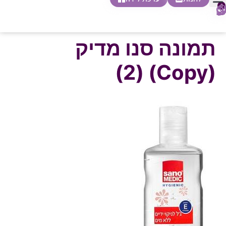
0
חופשת לידה
הריון ולידה
בית ספר להורות
חנות צעדים ראשונים
תמונה סנו מדיק
(Copy) (2)