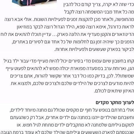
כדי שזה לא יקרה, צריך קודם כול להבין
מה כל אחד מבני המשפחה רוצה לקבל
מהחופשה, ולאחר מכן להקצות זמנים לפעילויות השונות. אולי אבא רוצה
לראות כדורגל, אימא רוצה ספא, הילד הגדול רוצה לבקר במוזיאון
הדינוזאורים והקטן מעדיף את הלונה פארק… עדיין תוכלו להתאים את לוח
הזמנים כך שיהיה זמן גם לחלומות של כל אחד וגם לסיורים באתרים,
לביקור בפארק שעשועים ולפעילויות אחרות.
קחו בחשבון שיום עמוס מדי בסיורים יכול להיות מעייף מדי עבור ילד בגיל
הגן, וארוחת ערב במסעדה מפוארת יכולה ממש לא להתאים לפעוט עייף
שמשתולל. לכן, בדיוק כמו כול דבר אחר שקשור להורות, אתם צריכים
להיות מודעים לצרכים של הילדים שלכם ולצרכים שלכם, ולמצוא את
האיזון שיתאים לכולם.
לערוך מחקר מקדים
אולי בחרתם בנופש על חוף ים מקסים שכולל גם מחנה מיוחד לילדים,
וחשבתם שהילדים ייהנו במחנה עם ילדים אחרים, אבל רק כשהגעתם
למקום גיליתם שלמחנה לא מתקבלים ילדים מתחת לגיל חמש. או
שנכנסתם לפארק השעשועים וגיליתם שהילד שלכם לא עומד ברמת הגובה