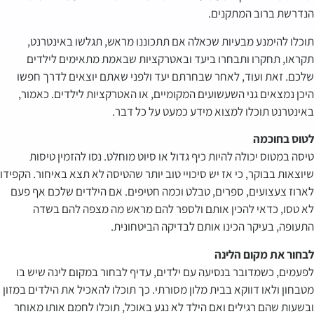
הנדרשת ברוב המתקנים.
תוכלו להימנע מבעיות שכאלה אם תתכוננו מראש, תגלשו באינטרנט,
תקראו, תחקרו ותבחרו ביעד ובאטרקציות שבאמת מתאימים לילדים
שלכם. זאת ועוד, לאחר שבחרתם יעד ולפני שאתם יוצאים לדרך חפשו
היכן נמצאים גני השעשועים המקומיים, או האטרקציות לילדים. כאמור,
באינטרנט תוכלו למצוא מידע כמעט על כל דבר.
לטוס בחוכמה
טיסה במטוס יכולה להיות כיף גדול או סיוט מוחלט. נסו להזמין טיסות
שיוצאות בבוקר, כי אז יש סיכויי טוב יותר שהטיסה לא תצא באיחור. הקפידו
לארוז צעצועים, ספרים, טבלט וכמה חטיפים. אם הילדים שלכם אף פעם
לא טסו, כדאי להכין אותם ולספר להם מראש מה מצפה להם בשדה
התעופה, בעיקר הכינו אותם לבדיקה הביטחונית.
לבחור את מקום הלינה
לפעמים, כשמדובר בנסיעה עם ילדים, עדיף לבחור במקום לינה שיש בו
מטבחון ולאו דווקא בבית מלון מסורתי. כך תוכלו להאכיל את הילדים במזון
ובשעות שהם רגילים ואם הילד לא נגע באוכל, תוכלו לחמם אותו מאוחר