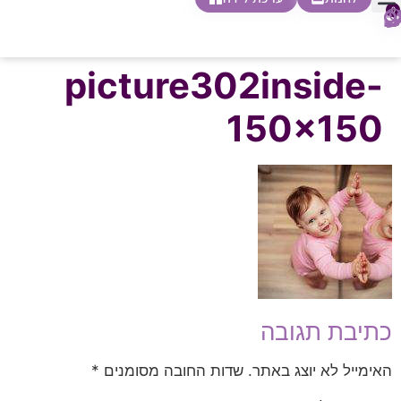
0
חופשת לידה
הריון ולידה
בית ספר להורות
חנות צעדים ראשונים
picture302inside-
150×150
כתיבת תגובה
האימייל לא יוצג באתר.
שדות החובה מסומנים
*