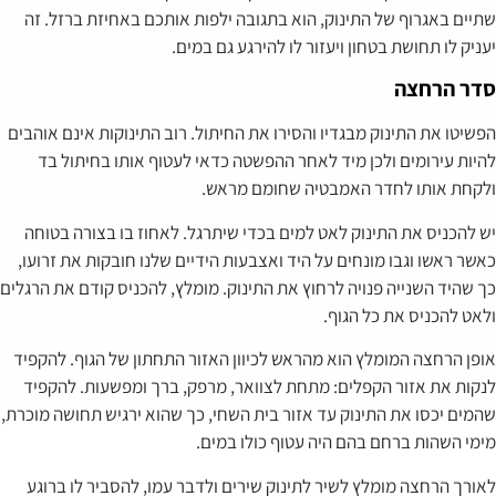
שתיים באגרוף של התינוק, הוא בתגובה ילפות אותכם באחיזת ברזל. זה
יעניק לו תחושת בטחון ויעזור לו להירגע גם במים.
סדר הרחצה
הפשיטו את התינוק מבגדיו והסירו את החיתול. רוב התינוקות אינם אוהבים
להיות עירומים ולכן מיד לאחר ההפשטה כדאי לעטוף אותו בחיתול בד
ולקחת אותו לחדר האמבטיה שחומם מראש.
יש להכניס את התינוק לאט למים בכדי שיתרגל. לאחוז בו בצורה בטוחה
כאשר ראשו וגבו מונחים על היד ואצבעות הידיים שלנו חובקות את זרועו,
כך שהיד השנייה פנויה לרחוץ את התינוק. מומלץ, להכניס קודם את הרגלים
ולאט להכניס את כל הגוף.
אופן הרחצה המומלץ הוא מהראש לכיוון האזור התחתון של הגוף. להקפיד
לנקות את אזור הקפלים: מתחת לצוואר, מרפק, ברך ומפשעות. להקפיד
שהמים יכסו את התינוק עד אזור בית השחי, כך שהוא ירגיש תחושה מוכרת,
מימי השהות ברחם בהם היה עטוף כולו במים.
לאורך הרחצה מומלץ לשיר לתינוק שירים ולדבר עמו, להסביר לו ברוגע