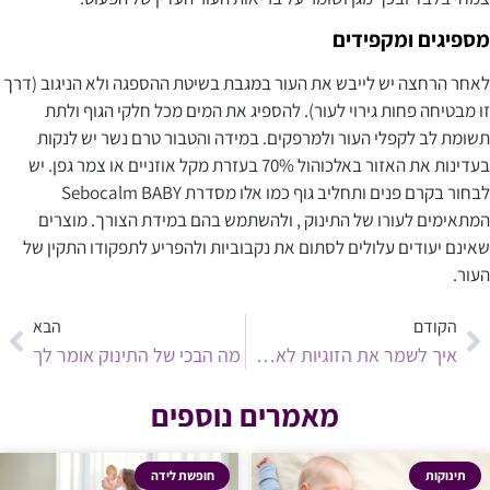
מספיגים ומקפידים
לאחר הרחצה יש לייבש את העור במגבת בשיטת ההספגה ולא הניגוב (דרך
זו מבטיחה פחות גירוי לעור). להספיג את המים מכל חלקי הגוף ולתת
תשומת לב לקפלי העור ולמרפקים. במידה והטבור טרם נשר יש לנקות
בעדינות את האזור באלכוהול 70% בעזרת מקל אוזניים או צמר גפן. יש
לבחור בקרם פנים ותחליב גוף כמו אלו מסדרת Sebocalm BABY
המתאימים לעורו של התינוק , ולהשתמש בהם במידת הצורך. מוצרים
שאינם יעודים עלולים לסתום את נקבוביות ולהפריע לתפקודו התקין של
העור.
הקודם
הבא
איך לשמר את הזוגיות לאחר הלידה?
מה הבכי של התינוק אומר לך
מאמרים נוספים
תינוקות
חופשת לידה