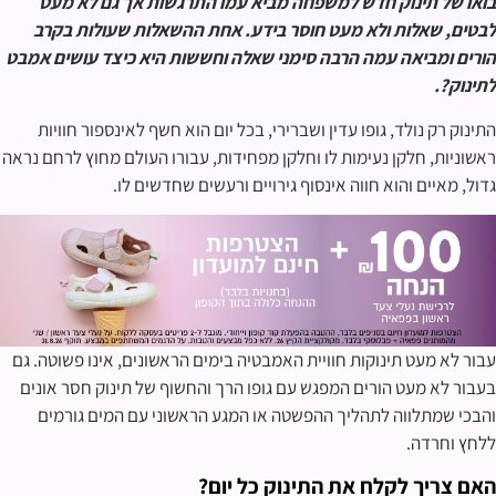
בואו של תינוק חדש למשפחה מביא עמו התרגשות אך גם לא מעט
לבטים, שאלות ולא מעט חוסר בידע. אחת ההשאלות שעולות בקרב
הורים ומביאה עמה הרבה סימני שאלה וחששות היא כיצד עושים אמבט
לתינוק?.
התינוק רק נולד, גופו עדין ושברירי, בכל יום הוא חשף לאינספור חוויות
ראשוניות, חלקן נעימות לו וחלקן מפחידות, עבורו העולם מחוץ לרחם נראה
גדול, מאיים והוא חווה אינסוף גירויים ורעשים שחדשים לו.
עבור לא מעט תינוקות חוויית האמבטיה בימים הראשונים, אינו פשוטה. גם
בעבור לא מעט הורים המפגש עם גופו הרך והחשוף של תינוק חסר אונים
והבכי שמתלווה לתהליך ההפשטה או המגע הראשוני עם המים גורמים
ללחץ וחרדה.
האם צריך לקלח את התינוק כל יום?