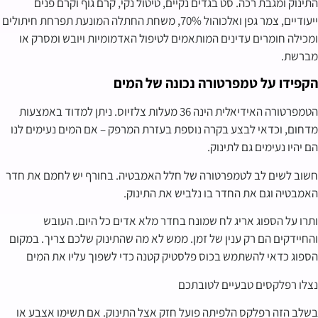
התינוק ומגבת רכה. סט בגדים נקיים, טיטול נקי, קרם גוף וקרם פנים
ייעודיים, צמר גפן ואלכוהול 70%, משחת החתלה המונעת תפרחת חיתולים
ומכילה חומרים עדינים המותאמים לטיפול האדמומיות ויובש ומסרק או
מברשת.
הקפידו על טמפרטורה נכונה של המים
הטמפרטורה האידיאלית הינה 36 מעלות צלזיוס. ניתן למדוד באמצעות
מדחום, וכדאי לבצע בקרה נוספת בעזרת המרפק – אם המים נעימים לנו
הם יהיו נעימים גם לתינוק.
חשוב לשים לב לטמפרטורה של חלל האמבטיה. בחורף יש לחמם את חדר
האמבטיה וגם את החדר בו נלביש את התינוק.
ותרו על הספוג אריג לח שמונח בחדר מלא אדים כל היום. העובש
והחיידקים הם רק ענין של זמן. ממש לא מה שהתינוק שלכם צריך. במקום
הספוג כדאי להשתמש בכוס פלסטיק קטנה כדי לשפוך עליו את המים
נצלו רפלקסים טבעיים לטובתכם
בשלב הזה רפלקס הלפיתה פועל חזק אצל התינוק. אם תשימו אצבע או