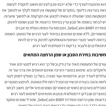
הוא מהמצח לעורף כדי שלא ייכנס סבון לעיניים וחשוב להקפיד לעשות
זאת בעדינות כליטוף. במקרים של קשקשת אין לנסות לקלף או למשוך את
הקשקשת מפני שפעולה זו עשויה לפצוע את הקרקפת או למשוך שיערות.
יש לבחור בשמפו אל סבון עדין במיוחד כדוגמת אל סבון ושמפו לתינוק
מסדרת SeboCalm BABY, המבוסס על נוסחה נטולת פראבנים
(משמרים), ללא שמנים ומתאים במיוחד לעור הרגיש של הפעוט. השמפו
בדומה לשאר מוצרי הטיפוח והטואלטיקה לתינוק צריכים להיות
היפואלרגנים ולעבור בדיקות דרמטולוגית לעור רגיש.
חשיבות בחירת הסבון או שמן הרחצה המתאים
עורם של הפעוטות מאוד עדין ודק ובשל כך הוא רגיש לפגעי מזג אוויר
ולאקלים יבש. שימוש במוצרי היגיינה שאינם תואמים את צרכי עור זה
עלולים לעודד יובש, אדמומיות ועור מגורה. בשל כך מומלץ לספק לעור
לחות והזנה בעזרת תכשירים המכיל רמת PH מאוזנת. להימנע ממוצרים
המכילים פארבנים (חומרים משמרים) ושמנים מינראליים. חשוב לבחור
במוצרים שנבדקו דרמטולוגית ונמצאו מתאימים לשימוש לעור רגיש
כדוגמת שמן הרחצה מסדרת SeboCalm BABY, שמכיל שמנים ממקור
צמחי בלבד ובכך מגן ושומר על בריאות העור העדין של הפעוט.