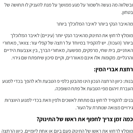
ובשלווה מה נעשה ולשמור על מגע ממושך על מנת להעניק לו תחושה של
בטחון.
מהאיבר הנקי ביותר לאיבר המלוכלך ביותר
מומלץ לרחוץ את התינוק מהאיבר הנקי יותר (עיניים) לאיבר המלוכלך
ביותר (העכוז). יש להקפיד במיוחד על רחצה של קפלי עור: צוואר, מאחורי
האוזניים, בית שחי, מרפקים, מפשעה, מאחורי הברך, בין אצבעות הידיים
והרגליים. מקומות אלו אינם מאווררים, וקיים סיכון שיתפתח שם גירוי.
רחצת אברי המין:
בנות: כיוון הרחצה הנכון הינו מהבטן כלפי פ הטבעת ולא להפך בכדי למנוע
העברת זיהום מפי הטבעת אל פתח השופכה.
בנים: להקפיד לרחוץ גם מתחת לאשכים ולפין וזאת בכדי למנוע היווצרות
גירויים מצואה שנותרת על העור.
כמה זמן צריך לחפוף את ראשו של התינוק?
מומלץ לרחוץ את ראשו של התינוק פעם ביום או אחת ליומיים. כיוון הרחצה