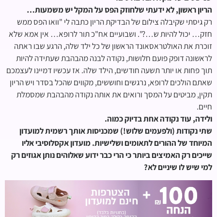
הריון ראשון, לא ידעתי שלחוזק הפס על המקל יש משמעות…
רק גיסתי שקיבלה צילום של הבדיקת הריון כתבה לי "וואו הפס ממש
חזק… יכול להיות ש…?". ושבועיים אח"כ תור לרופא… אין אמא שלא
זוכרת את האולטראסאונד הראשון של כל ילד שלה, הרגע שבו ראתה
לראשונה דופק פועם חלושות, נקודה לבנה מהבהבת שעתידה להיות
תוך פחות או יותר תשעה חודשים, הילד שלה. אז עכשיו דמיינו לעצמכם
שאתם הולכים לרופא, נרגשים וחוששים, מקווים שהכל בסדר ויש הריון
תקין, מביטים על המסך ורואים את אותה נקודה מהבהבת שמסמלת
חיים.
ולידה, עוד נקודה אחת בדיוק כמוה.
שתי נקודות (ולפעמים שלוש!) שמכניסות אותך רשמית למועדון
המיוחד של ההורים לתאומים ושלישיות. מועדון אקסלוסיבי אליו
שייכים רק האמיצים ביותר כי הרי כבר ידוע שאלוהים נותן אגוזים רק
למי שיש לו שיניים לא?