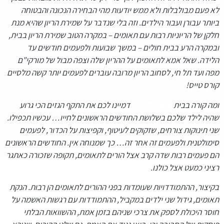
לא פעם מבולבלות ולא ממש יודעות מהי הבחירה הנכונה והבטוחה
ביותר עבורן ועבור הילדים. וזה בלי שנדבר על שמירת הריון שהיא מנת
חלקן של הריוניות רבות עם תאומים – במקרה הטוב שמירת הריון בבית,
ובמקרה הרע בבית חולים – במשך שבועות ולפעמים חודשים עד
הלידה. שאל אמא לתאומים על ההריון שלה וצפה מבול של מורקי"ם
מפה ועד תל חי, לסחוב הריון מרובה עוברים לפעמים יותר קשה מלסיים
קורס טייס!
ומה קורה בבית
אחרי הלידה?
דמיינו לכם את התקף הגזים הכי גרוע
שהיה לילד שלכם בשלושת החודשים הראשונים לחייו… עכשיו תכפילו.
שני תינוקות צורחים, שזקוקים לעיטוף, וקפיצות על הכדור, לפעמים
סימולטנית ולפעמים זה אחר זה… כך שמנוחה אין. החודשים הראשונים
הם פעמים רבות שדה קרב אצל הורים לתאומים, תקופה שזכורה כאתגר
רציני כמעט אצל כולנו.
בקיצור, ההתמודדויות שעומדות בפני ההורים לתאומים הן רבות. הנקת
תאומים, גידול שני ילדים במקביל, ההתמודדות עם רגשות האשמה על
חוסר היכולת לספק את צרכי שניהם בזמן אמת, ההשוואות הבלתי