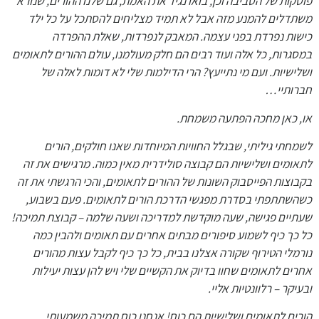
פוסקות של הסביבה וכן, בואו נגיד את האמת, גם שלנו ההורים, שנורא
משתדלים להמנע מזה אבל לא תמיד מצליחים להסתכל על כל ילד
כישות נפרדת בפני עצמה. המאבק לנפרדות, שאלת ההפרדה
במסגרות, כל אלה ועוד רבים הם חלק מעולמנו, עולם ההורים לתאומים
ושלישיות. ועם מי נתייעץ? הרי הדילמות שלי לא דומות לאלה של
חברותיי…
או, כאן מחכה הפתעה משמחת.
לשמחתי גיליתי, שבגלל החוויות המיוחדות שאנו חולקים, הורים
לתאומים ושלישיות הם קבוצה סולידרית מאין כמוה. מרגישים את זה
בקבוצות הפייסבוק השונות של ההורים לתאומים, והכי הרגשתי את זה
כשהשתתפתי בסדרת מפגשי הדרכת הורים לתאומים. פעם בשבוע,
שעתיים פגישה, שעה מוקדשת למדריכה ושעה שלמה – קבוצת תמיכה!
כל כך כיף לשמוע סיפורים מבתים אחרים עם תאומים ולהבין כמה
נורמלי הטירוף שקורה אצלנו בבית, כל כך כיף לקבל עצות מהורים
אחרים לתאומים שחוו בדיוק את הקשיים שלי ויש להן עצות יעילות
ובעיקר – רלוונטיות אליי.
הורים לתאומים ושלישיות הם כוח! אנחנו כוח תמיכה משמעותי .