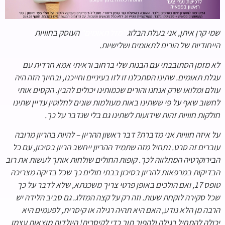
שמי קרן איתן, אני בעלת הבלוג
"מזל תאומים"
העוסק בחוויות
הייחודיות של הורים לתאומים ושלישיות.
לא מזמן הסתובבתי עם הבנות שלי ברחוב וראיתי אמא חרדית עם
עגלת תאומים. שתינו הסתכלנו זו לזו בעיניים וחייכנו, ובחיוך הזה היה
עולם ומלואו שרק אנחנו והורים שכמותינו יכולים להבין. הקסים אותי
לחשוב שאף על פי ששתינו באות מעולמות שונים לחלוטין עדיין שתינו
חולקות חוויות זהות שידועות לשתינו גם בלי שנדבר על כך.
על איזה חוויות אני מדברת? דבר ראשון ההריון – להיות בהריון מרובה
עוברים זה סרט. נתחיל מזה שתמיד ההריון ייחשב הריון בסיכון, עם כל
הבירוקרטיה המתלווה לכך. קופות החולים שולחות אותך לעשות את רוב
הבדיקות במרפאות להריון בסיכון בבתי חולים כך שכל בדיקה מצריכה
טופס 17, ואם הולכים באופן פרטי צריך משכנתא, שלא לדבר על כך
שכל סקירה לוקחת שעות. וזה רק על קצה המזלג. גם סביב הלידה יש
הרבה מן הלא נודע, האם היא תהיה רגילה או קיסרית, לפעמים היא
יכולה להתחיל רגילה ולהפוך תוך כדי לקיסרית! היולדות מוצאות עצמן