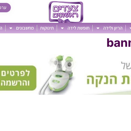
ערכ
הריון ולידה
חופשת לידה
תינוקות
מחשבונים
הט
ban