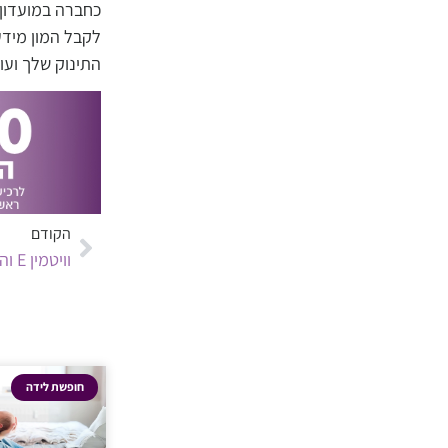
לקבל המון מידע
התינוק שלך ועו
הקודם
וויטמין E והקלה על סימני מתיחה בהריון
חופשת לידה