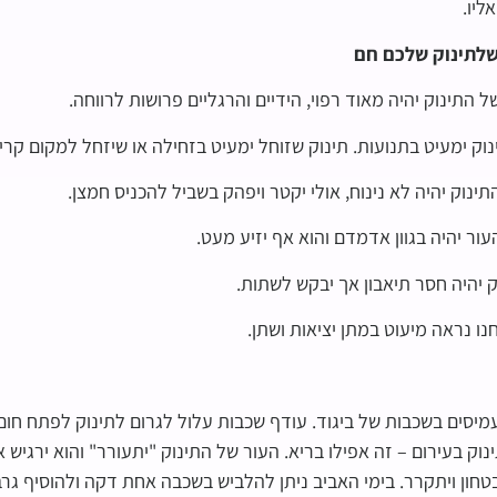
ליו.
ל התינוק יהיה מאוד רפוי, הידיים והרגליים פרושות לרווחה.
וק ימעיט בתנועות. תינוק שזוחל ימעיט בזחילה או שיזחל למקום קריר
ינוק יהיה לא נינוח, אולי יקטר ויפהק בשביל להכניס חמצן.
ור יהיה בגוון אדמדם והוא אף יזיע מעט.
 יהיה חסר תיאבון אך יבקש לשתות.
ו נראה מיעוט במתן יציאות ושתן.
מיסים בשכבות של ביגוד. עודף שכבות עלול לגרום לתינוק לפתח חום.
וק בעירום – זה אפילו בריא. העור של התינוק "יתעורר" והוא ירגיש 
טחון ויתקרר. בימי האביב ניתן להלביש בשכבה אחת דקה ולהוסיף גרביי