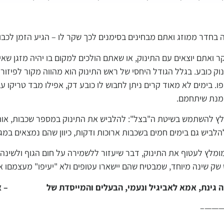
 בחדר ממוזג ואתם מבחינים בסימנים לכך שקר לו – הגיע הזמן לכבו
ר ואתם יוצאים עם התינוק, או שאתם הולכים למקום בו יהיה מזגן שאין
נוק כובע. בגלל הגודל היחסי של ראש התינוק הוא מהווה מקור לפיזור
ו. בימים לא מאוד קרים ניתן לחבוש לו כובע דק, אפילו מבד טריקו ע
 מנת שיתחמם.
מלץ להשתמש בשיטת ה"בצל": להלביש את התינוק במספר שכבות, אותן 
הלביש גם בימים חמים בשכבות ארוכות ודקות, כיוון שהם נמצאים במ
ומלץ לעטוף את התינוק, דבר שיעזור ללשמירה על חום הגוף ולשינה נ
ש שק שינה מיוחד, שמבטיח שהם יישארו עטופים ולא "יעיפו" מעצמםו 
 גינת, אמא לאביגיל ונעמי, הבעלים והמייסדת של
– א
SmallTalk
———