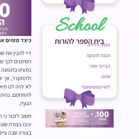
בית הספר להורות
כיצד מזהים אם
הכנה ללידה
דיי להבין את ש
הכנה להנקה
הסימנים לכך של
הבייבי ואני
נמעיט בתנועה כ
שינה
ולהתקרר, אך יחד
לא יהיה לנו תי
ליווי התפתחותי
להתחמם. נהיה ק
הגוף).
חשוב לזכור כי ה
יגיבו בצורה שונ
בצורה שבה ציינו