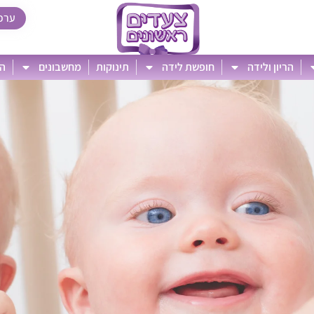
ערכ
הריון ולידה
חופשת לידה
תינוקות
מחשבונים
הט