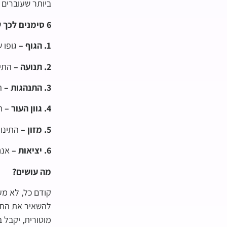
ביותר שעוברים א
6 סימנים לכך שלתינוק שלכם חם
1. הגוף –
גופו ש
2. תנועה –
התינ
3. התנהגות –
הת
4. גוון העור –
הע
5. מזון –
התינוק
6. יציאות –
אנחנ
מה עושים?
קודם כל, לא מע
להשאיר את התינ
מוטורית, יקבל ב