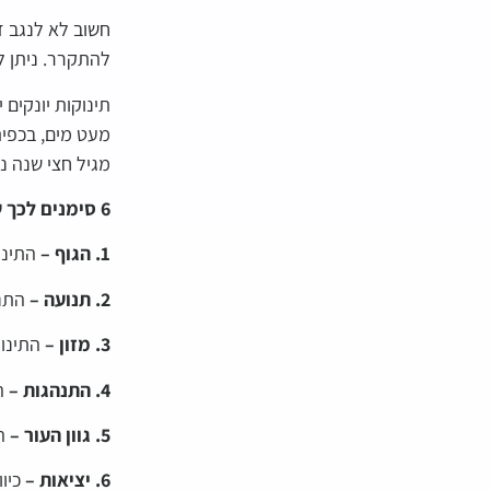
חשוב לא לנגב ז
להתקרר. ניתן ל
תינוקות יונקים 
מעט מים, בכפית
מגיל חצי שנה ני
6 סימנים לכך שלתינוק שלכם קר
1. הגוף –
התינוק
2. תנועה –
התנו
3. מזון –
התינוק
4. התנהגות –
הת
5. גוון העור –
הע
6. יציאות –
כיוו