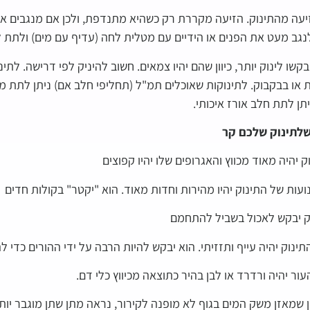
יעה מהתינוק. הזיעה מקררת רק כשהיא מתנדפת, ולכן אם מנגבים את
נגב מעט את הפנים או הידיים עם מטלית לחה (עדיף עם מים) ולתת 
יבקשו לינוק יותר, כיוון שהם יהיו צמאים. חשוב להיניק לפי דרישה. לת
 או בבקבוק. לתינוקות שאוכלים תמ"ל (תחליפי חלב אם) ניתן לתת מ
תן לתת חלב אורז איכותי.
 יהיה מאוד מכווץ והאגרופים שלו יהיו קפוצים
עות של התינוק יהיו מהירות וחדות מאוד. הוא "יקטר" בקולות חדים
 יבקש לאכול בשביל להתחמם
ינוק יהיה עייף ותזזיתי. הוא יבקש להיות הרבה על ידי ההורים כדי 
ור יהיה ורדרד או לבן בהיר כתוצאה מכיווץ כלי דם.
ן שמאזן משק המים בגוף לא מופנה לקירור, נראה מתן שתן מוגבר יות