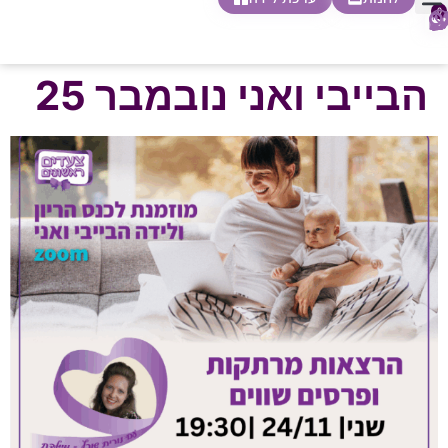
0
חופשת לידה
הריון ולידה
בית ספר להורות
חנות צעדים ראשונים
הבייבי ואני נובמבר 25