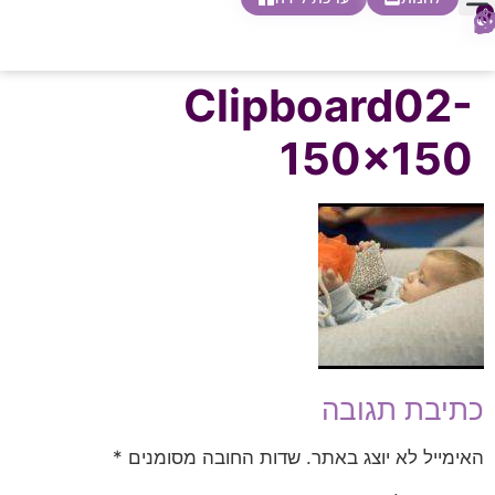
0
חופשת לידה
הריון ולידה
בית ספר להורות
חנות צעדים ראשונים
Clipboard02-
150×150
כתיבת תגובה
האימייל לא יוצג באתר.
שדות החובה מסומנים
*