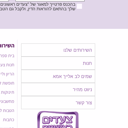
בהכנס פרטייך למאגר של "צעדים ראשונים
שלך בהתאם להוראות הדין, ולקבל גם הטבות ודברי פרסומ
השירות
השירותים שלנו
בית ספר 
חנות
חנות צעד
הריון ולי
שמים לב אלייך אמא​​
חופשת ל
ניווט מהיר
תינוקות
מחשבוני
צור קשר
הטבות ל
כתבות