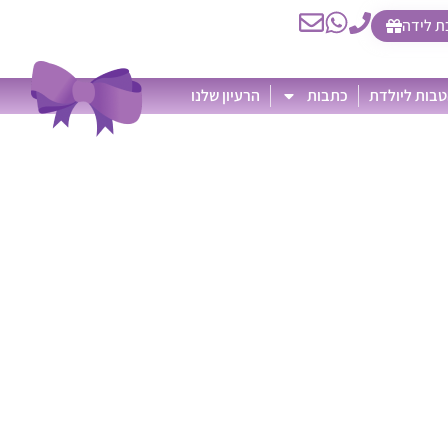
ת לידה
בות ליולדת
כתבות
הרעיון שלנו