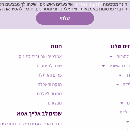
לתקנון האתר
" הינך מסכימה
וש"צעדים ראשונים יישלחו לך מבצעים רלוו
ת באמצעות דואר אלקטרוני ומסרונים. תוכלי להסיר את הרישום בכל עת
ים שלנו
חנות
להורות
אמבטיה ואביזרים לתינוק
ים ראשונים
שינה לתינוקות
דה
פחים והחתלה
ידה
הנקה והאכלה
מתנות ליולדת
ם
מבצעים
יולדת
שמים לב אלייך אמא​
ערכת הריון צעדים ראשונים ומוצצים