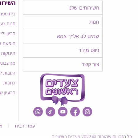
השירות
השירותים שלנו
בית ספר 
חנות
חנות צעד
הריון ולי
שמים לב אלייך אמא​​
חופשת ל
ניווט מהיר
תינוקות
מחשבוני
צור קשר
הטבות ל
כתבות
הרעיון ש
עמוד הבית
א
כל הזכויות שמורות © 2022 צעדים ראשונים