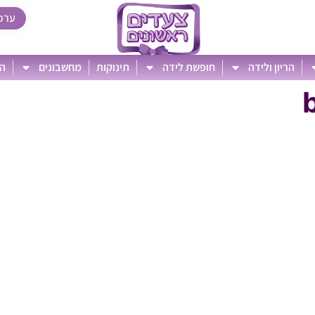
ערכ
הריון ולידה
חופשת לידה
תינוקות
מחשבונים
הט