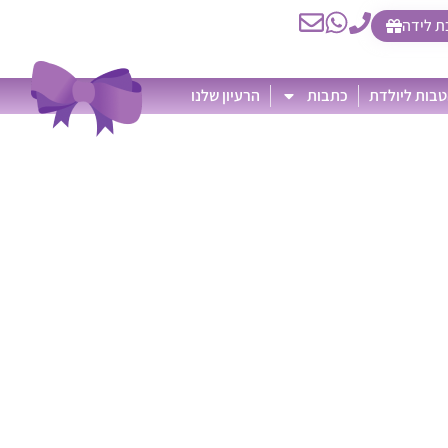
ת לידה
בות ליולדת
כתבות
הרעיון שלנו