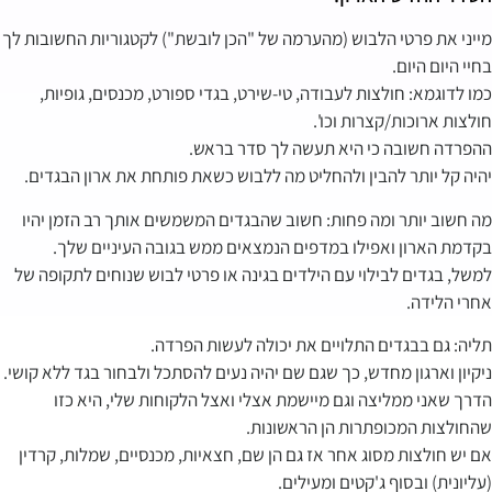
מייני את פרטי הלבוש (מהערמה של "הכן לובשת") לקטגוריות החשובות לך
בחיי היום היום.
כמו לדוגמא: חולצות לעבודה, טי-שירט, בגדי ספורט, מכנסים, גופיות,
חולצות ארוכות/קצרות וכו'.
ההפרדה חשובה כי היא תעשה לך סדר בראש.
יהיה קל יותר להבין ולהחליט מה ללבוש כשאת פותחת את ארון הבגדים.
מה חשוב יותר ומה פחות: חשוב שהבגדים המשמשים אותך רב הזמן יהיו
בקדמת הארון ואפילו במדפים הנמצאים ממש בגובה העיניים שלך.
למשל, בגדים לבילוי עם הילדים בגינה או פרטי לבוש שנוחים לתקופה של
אחרי הלידה.
תליה: גם בבגדים התלויים את יכולה לעשות הפרדה.
ניקיון וארגון מחדש, כך שגם שם יהיה נעים להסתכל ולבחור בגד ללא קושי.
הדרך שאני ממליצה וגם מיישמת אצלי ואצל הלקוחות שלי, היא כזו
שהחולצות המכופתרות הן הראשונות.
אם יש חולצות מסוג אחר אז גם הן שם, חצאיות, מכנסיים, שמלות, קרדין
(עליונית) ובסוף ג'קטים ומעילים.