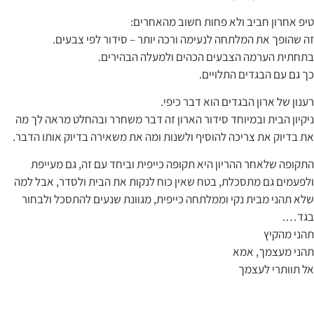
טיפ אחרון חביב ולא פחות חשוב מהאחרים:
זה שהופך את המלתחה לנעימה ורכה יותר – סידור לפי צבעים.
בתחתית הערמה הצבעים הכהים ולמעלה הבהירים.
כך גם עם הבגדים התלויים.
רענון של ארון הבגדים הוא דבר כיפי.
ניקיון הבית ובמיוחד סידור הארון זה דבר משחרר ובהחלט מראה לך מה
את בדיוק את צריכה להוסיף ולשנות ומה את משאירה בדיוק אותו הדבר.
התקופה שלאחר ההריון היא תקופה כייפית וביחד עם זה, גם מעייפת
ולפעמים גם מתסכלת, בטח שאין כוח לנקות את הבית ולסדר, אבל למה
שלא תהני מבית נקי וממלתחה כייפית, מגוונת שנעים להתסכל ולבחור
בגד….
תהני מהקיץ
תהני מעצמך, אמא
אל תוותרי לעצמך
cleans.co.il