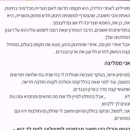
סטיילינג לאחרי הלידה, היא תקופה חדשה לאם הטרייה מכל מיני בחינות.
האחת והכי חשובה, שהצטרף למשפחה תינוק חדש ומתוק והשנייה, היא
את, כן את, האמא שצריכה לדאוג גם לעצמך.
בחודשים הראשונים, הדבר האחרון שאת רוצה לשמוע עליו הוא על רענון
המלתחה שלך.
אבל אחרי זמן מה, אחרי שהתינוק נרגע, מצא את מקומו בעולם, מתחיל
קצת החשק לחדש ולרענן את ארון הבגדים .
אני ממליצה
(מניסיון אישי, בעיקר מעכשיו שנולדה לי בת שניה בת שלושה חודשים
כמעט), עוד לפני שאת בכלל קמה והולכת לקנות חולצה חדשה.
שתעשי קצת סדר בארון הבגדים.
לא
ניקיון פסח
, אבל בהחלט למיין ולראות מה מתאים ומחמיא ומה נוח
ונעים לך ללבוש.
אני, למשל, מניקה בחלק מהיום וחשוב לי שחלק מהחולצות יהיו עם
כפתורים.
הטיפ והכלי הכי חשוב מבחינתי לסטיילינג לתת לך הוא –