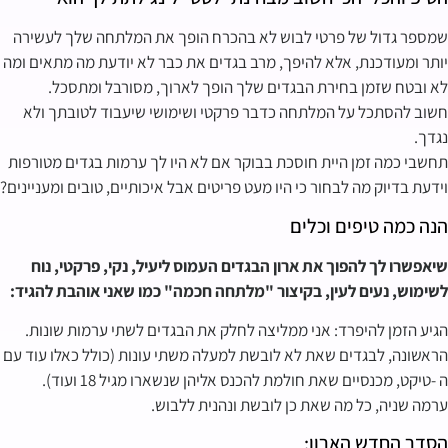
שמספר גדול של פרטי לבוש לא בהכרח הופך את המלתחה שלך לעשירה
יותר ומעודכנת, אלא להיפך, מרב בגדים את כבר לא יודעת מה מתאים ומה
לא ובטח שזמן בחירת הבגדים שלך הופך לארוך, מסורבל ומתסכל.
חשוב להסתכל על המלתחה כדבר פרקטי ושימושי שיעבוד לטובתך ולא
נגדך.
תחשבי כמה זמן היית חוסכת בבוקר אם לא היו לך ערמות בגדים מטורפות
וידעת בדיוק מה לבחור כי היו מעט פריטים אבל איכותיים, טובים ומעניינים?
הנה כמה טיפים וכלים
שיאפשרו לך להפוך את ארון הבגדים העמוס ליעיל, נקי, פרקטי, נוח
לשימוש, נעים לעין, בקיצור "מלתחה חכמה" כמו שאני אוהבת להגיד:
הגיע הזמן להיפרד: אני ממליצה לחלק את הבגדים לשתי ערמות שונות.
הראשונה, לבגדים שאת לא לובשת למעלה משתי עונות (כולל כאלו עוד עם
ה -טיקט, מכנסיים שאת חולמת להכנס אליהן שנשארו מגיל 18 ועוד).
ערמה שניה, כל מה שאת כן לובשת ונהנית ללבוש.
הסדר החדש הארון: