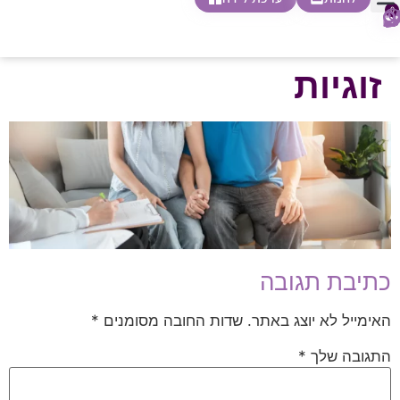
0
חופשת לידה
הריון ולידה
בית ספר להורות
חנות צעדים ראשונים
זוגיות
כתיבת תגובה
האימייל לא יוצג באתר.
שדות החובה מסומנים
*
התגובה שלך
*