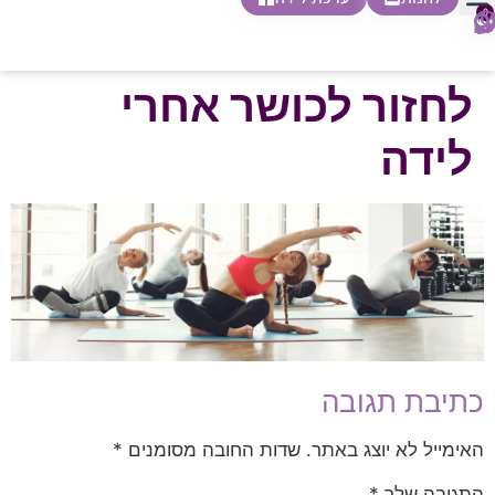
0
חופשת לידה
הריון ולידה
בית ספר להורות
חנות צעדים ראשונים
לחזור לכושר אחרי
לידה
כתיבת תגובה
האימייל לא יוצג באתר.
שדות החובה מסומנים
*
התגובה שלך
*