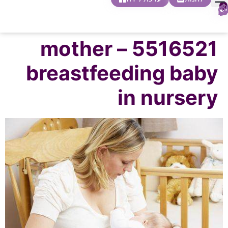
0
חופשת לידה
הריון ולידה
בית ספר להורות
חנות צעדים ראשונים
5516521 – mother
breastfeeding baby
in nursery